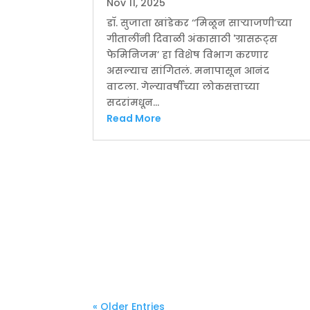
Nov 11, 2025
डॉ. सुजाता खांडेकर ‘‘मिळून साऱ्याजणी’च्या
गीतालींनी दिवाळी अंकासाठी 'ग्रासरूट्स
फेमिनिजम’ हा विशेष विभाग करणार
असल्याच सांगितलं. मनापासून आनंद
वाटला. गेल्यावर्षीच्या लोकसत्ताच्या
सदरांमधून...
Read More
« Older Entries